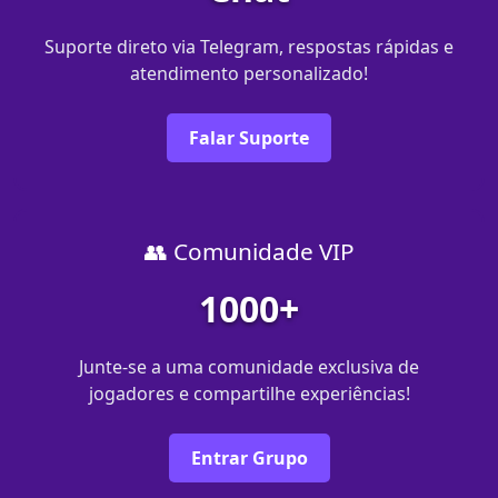
Suporte direto via Telegram, respostas rápidas e
atendimento personalizado!
Falar Suporte
👥 Comunidade VIP
1000+
Junte-se a uma comunidade exclusiva de
jogadores e compartilhe experiências!
Entrar Grupo