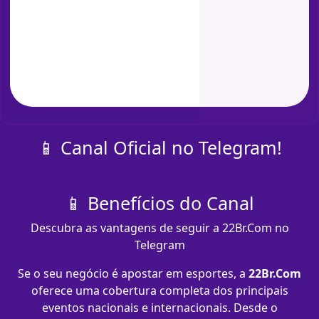
📱 Canal Oficial no Telegram!
📱 Benefícios do Canal
Descubra as vantagens de seguir a 22Br.Com no
Telegram
Se o seu negócio é apostar em esportes, a
22Br.Com
oferece uma cobertura completa dos principais
eventos nacionais e internacionais. Desde o