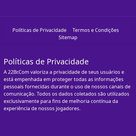
Políticas de Privacidade
Termos e Condições
Sitemap
Políticas de Privacidade
A 22Br.Com valoriza a privacidade de seus usuários e
está empenhada em proteger todas as informações
pessoais fornecidas durante o uso de nossos canais de
comunicação. Todos os dados coletados são utilizados
exclusivamente para fins de melhoria contínua da
experiência de nossos jogadores.