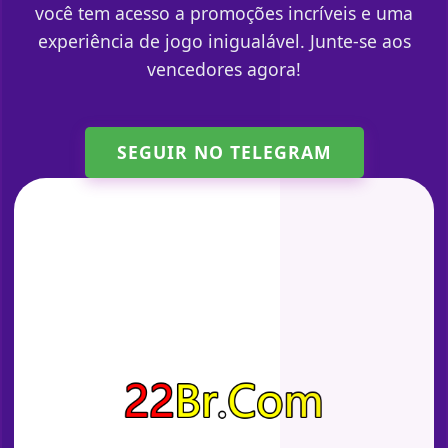
você tem acesso a promoções incríveis e uma
experiência de jogo inigualável. Junte-se aos
vencedores agora!
SEGUIR NO TELEGRAM