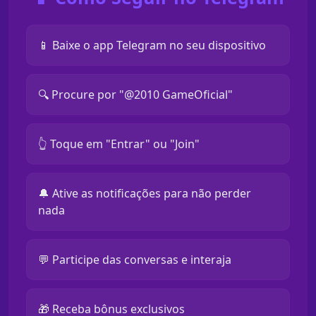
📱 Baixe o app Telegram no seu dispositivo
🔍 Procure por "@2010 GameOficial"
👆 Toque em "Entrar" ou "Join"
🔔 Ative as notificações para não perder
nada
💬 Participe das conversas e interaja
🎁 Receba bônus exclusivos