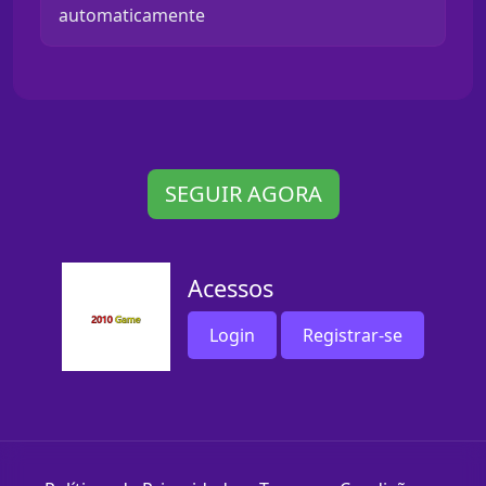
automaticamente
SEGUIR AGORA
Acessos
Login
Registrar-se