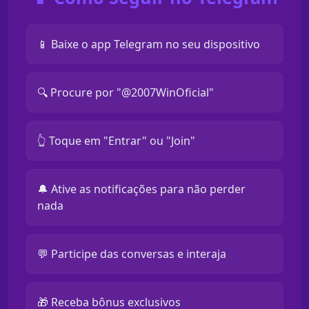
📱 Baixe o app Telegram no seu dispositivo
🔍 Procure por "@2007WinOficial"
👆 Toque em "Entrar" ou "Join"
🔔 Ative as notificações para não perder
nada
💬 Participe das conversas e interaja
🎁 Receba bônus exclusivos