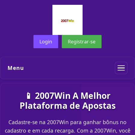
Login
Registrar-se
Menu
📱 2007Win A Melhor
Plataforma de Apostas
Cadastre-se na 2007Win para ganhar bônus no
cadastro e em cada recarga. Com a 2007Win, você