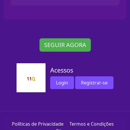
SEGUIR AGORA
Acessos
Login
Registrar-se
Políticas de Privacidade
Termos e Condições