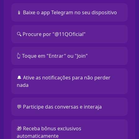
📱 Baixe o app Telegram no seu dispositivo
🔍 Procure por "@11QOficial"
👆 Toque em "Entrar" ou "Join"
🔔 Ative as notificações para não perder
nada
💬 Participe das conversas e interaja
🎁 Receba bônus exclusivos
automaticamente