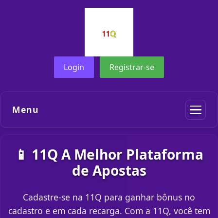
Login
Registrar-se
Menu
📱 11Q A Melhor Plataforma
de Apostas
Cadastre-se na 11Q para ganhar bônus no
cadastro e em cada recarga. Com a 11Q, você tem