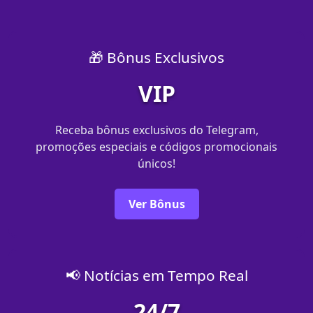
🎁 Bônus Exclusivos
VIP
Receba bônus exclusivos do Telegram,
promoções especiais e códigos promocionais
únicos!
Ver Bônus
📢 Notícias em Tempo Real
24/7