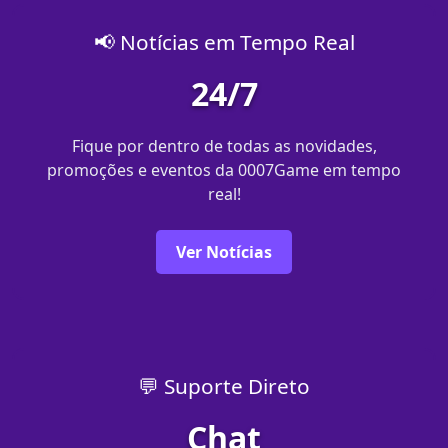
📢 Notícias em Tempo Real
24/7
Fique por dentro de todas as novidades,
promoções e eventos da 0007Game em tempo
real!
Ver Notícias
💬 Suporte Direto
Chat