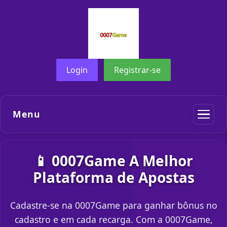
Login
Registrar-se
Menu
📱 0007Game A Melhor
Plataforma de Apostas
Cadastre-se na 0007Game para ganhar bônus no
cadastro e em cada recarga. Com a 0007Game,